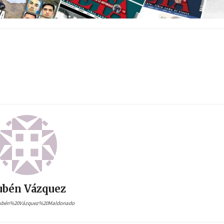
ubén Vázquez
Rubén%20Vázquez%20Maldonado