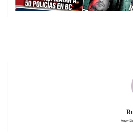
R
http://