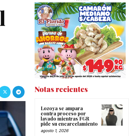
l
Notas recientes
Lozoya se ampara
contra proceso por
lavado mientras FGR
pide su encarcelamiento
agosto 1, 2026