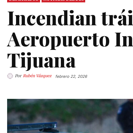
Incendian trái
Aeropuerto In
Tijuana
Por
Rubén Vázquez
febrero 22, 2026