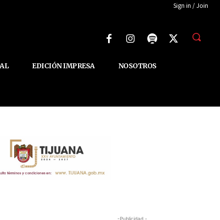
Sign in / Join
AL
EDICIÓN IMPRESA
NOSOTROS
-Publicidad -