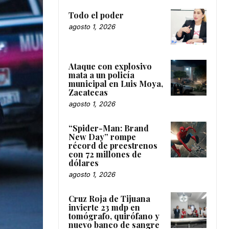
Todo el poder
agosto 1, 2026
Ataque con explosivo
mata a un policía
municipal en Luis Moya,
Zacatecas
agosto 1, 2026
“Spider-Man: Brand
New Day” rompe
récord de preestrenos
con 72 millones de
dólares
agosto 1, 2026
Cruz Roja de Tijuana
invierte 23 mdp en
tomógrafo, quirófano y
nuevo banco de sangre