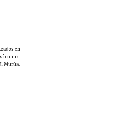
trados en
 así como
El Murúa.