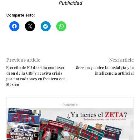
Publicidad
Comparte esto:
Previous article
Next article
Ejército de EU derriba con láser
Scream 7: entre la nostalgia y la
dron de la CBP y reaviva crisis
inteligencia artificial
por narcodrones en frontera con
México
- Publicidad -