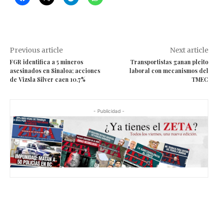
Previous article
Next article
FGR identifica a 5 mineros
Transportistas ganan pleito
asesinados en Sinaloa; acciones
laboral con mecanismos del
de Vizsla Silver caen 10.7%
TMEC
- Publicidad -