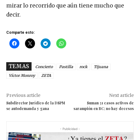
mirar lo recorrido que aún tiene mucho que
decir.
Comparte esto:
TEMAS
Concierto
Pastilla
rock
Tijuana
Víctor Monroy
ZETA
Previous article
Next article
Subdirector Jurídico de la DSPM
Suman 31 casos activos de
se autodemanda y gana
sarampión en BC; no hay decesos
- Publicidad -