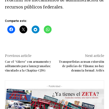
redefinir los mecanismos de administración de
recursos públicos federales.
Comparte esto:
Previous article
Next article
Cae el “Güero” con armamento y
Transportistas acusan extorsión
aditamento para lanzagranadas;
de policías de Tijuana; no hay
vinculado a la Chapiza-CJNG
denuncia formal: Avilés
- Publicidad -