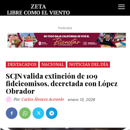
Publicidad
DESTACADOS
NACIONAL
NOTICIAS DEL DÍA
SCJN valida extinción de 109
fideicomisos, decretada con López
Obrador
Por
Carlos Álvarez Acevedo
enero 13, 2026