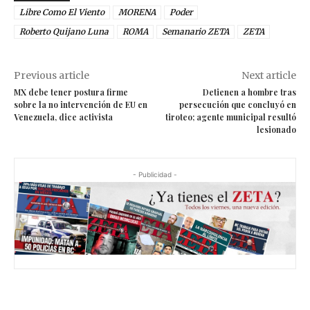
Libre Como El Viento
MORENA
Poder
Roberto Quijano Luna
ROMA
Semanario ZETA
ZETA
Previous article
Next article
MX debe tener postura firme
Detienen a hombre tras
sobre la no intervención de EU en
persecución que concluyó en
Venezuela, dice activista
tiroteo; agente municipal resultó
lesionado
- Publicidad -