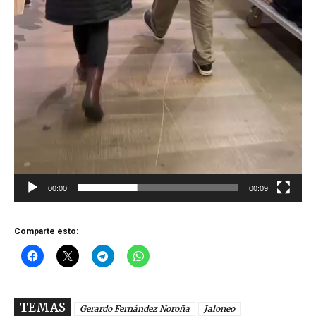
d
e
o
00:00
00:09
Comparte esto:
TEMAS
Gerardo Fernández Noroña
Jaloneo