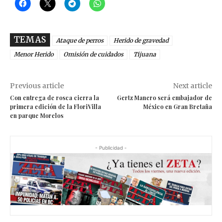
TEMAS
Ataque de perros
Herido de gravedad
Menor Herido
Omisión de cuidados
Tijuana
Previous article
Next article
Con entrega de rosca cierra la
Gertz Manero será embajador de
primera edición de la FloriVilla
México en Gran Bretaña
en parque Morelos
- Publicidad -