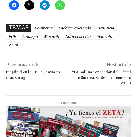
TEMAS
Bomberos
Cadáver calcinado
Denuncia
FGE
hallazgo
Mexicali
Noticia del día
Vehículo
ZETA
Previous article
Next article
Ineptitud en la CESPT, hasta 10
“La Gallina”, operador del Cártel
días sin agua
de Sinaloa, se declara inocente
en EU
- Publicidad -