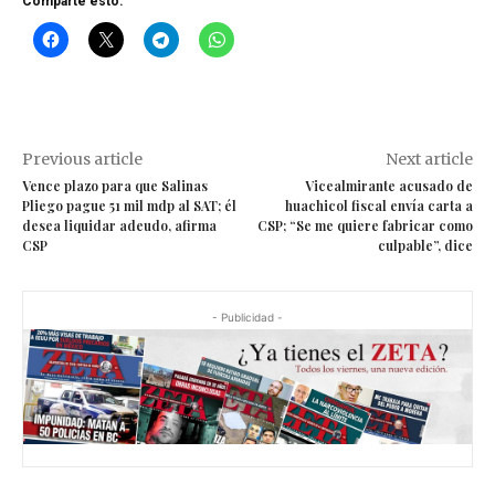
Comparte esto:
Previous article
Next article
Vence plazo para que Salinas
Vicealmirante acusado de
Pliego pague 51 mil mdp al SAT; él
huachicol fiscal envía carta a
desea liquidar adeudo, afirma
CSP; “Se me quiere fabricar como
CSP
culpable”, dice
- Publicidad -