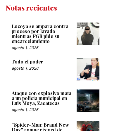
Notas recientes
Lozoya se ampara contra
proceso por lavado
mientras FGR pide su
encarcelamiento
agosto 1, 2026
Todo el poder
agosto 1, 2026
Ataque con explosivo mata
a un policía municipal en
Luis Moya, Zacatecas
agosto 1, 2026
“Spider-Man: Brand New
Day” rompe récord de