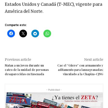
Estados Unidos y Canadá (T-MEC), vigente para
América del Norte.
Comparte esto:
Previous article
Next article
Matan a un joven durante un
Cae el “Güero” con armamento y
cateo de la unidad de personas
aditamento para lanzagranadas;
desaparecidas en Ensenada
vinculado a la Chapiza-CJNG
- Publicidad -