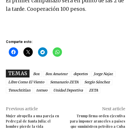
El primer campanazo será en punto de las 2 de
la tarde. Cooperación 100 pesos.
Comparte esto:
TEMAS
Box
Box Amateur
deportes
Jorge Najar.
Libre Como El Viento
Semanario ZETA
Sergio Sánchez
Tenochtitlan
torneo
Unidad Deportiva
ZETA
Previous article
Next article
Mujer atropella a una pareja en
Trump firma orden ejecutiva
Pedregal de Santa Julia; el
para imponer aranceles a países
hombre pierde la vida
que suministren petróleo a Cuba