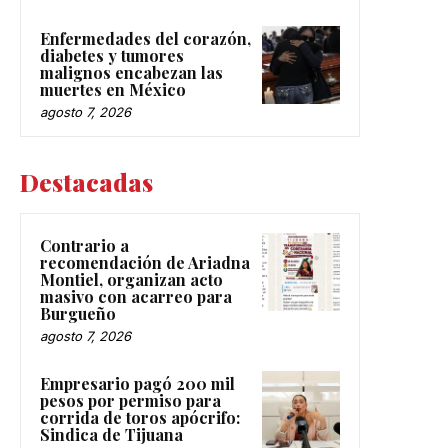
Enfermedades del corazón,
diabetes y tumores
malignos encabezan las
muertes en México
agosto 7, 2026
Destacadas
Contrario a
recomendación de Ariadna
Montiel, organizan acto
masivo con acarreo para
Burgueño
agosto 7, 2026
Empresario pagó 200 mil
pesos por permiso para
corrida de toros apócrifo:
Sindica de Tijuana