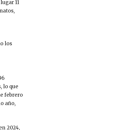
lugar 11
natos,
o los
96
, lo que
de febrero
mo año,
en 2024,