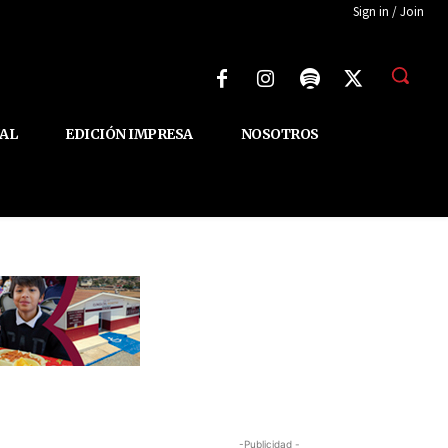
Sign in / Join
AL
EDICIÓN IMPRESA
NOSOTROS
-Publicidad -