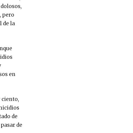
 dolosos,
, pero
 de la
unque
idios
y
asos en
 ciento,
micidios
stado de
 pasar de