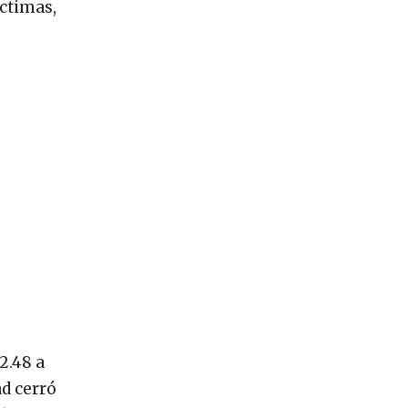
íctimas,
2.48 a
ad cerró