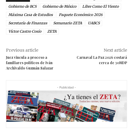
Gobierno de BCS
Gobierno de México
Libre Como El Viento
Máxima Casa de Estudios
Paquete Económico 2026
Secretaría de Finanzas
Semanario ZETA
UABCS
Víctor Castro Cosío
ZETA
Previous article
Next article
Juez vincula a proceso a
Carnaval La Paz 2026 costará
familiares políticos de Iván
cerca de 30MDP
Archivaldo Guzmán Salazar
- Publicidad -