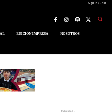
Sign in / Join
AL
EDICIÓN IMPRESA
NOSOTROS
-Publicidad -