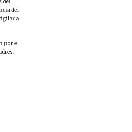
s del
ncia del
igilar a
n por el
adres.