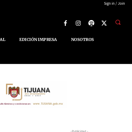
Sign in / Join
AL
EDICIÓN IMPRESA
NOSOTROS
-Publicidad -