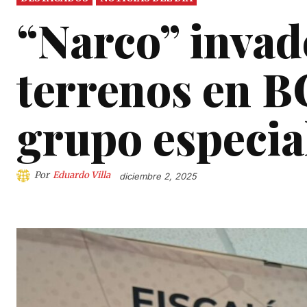
“Narco” invad
terrenos en B
grupo especia
Por
Eduardo Villa
diciembre 2, 2025