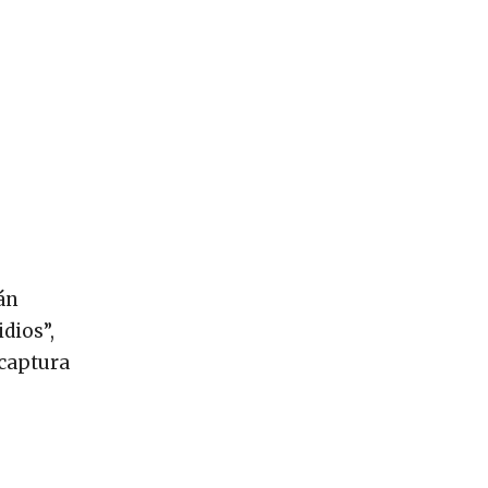
tán
dios”,
 captura