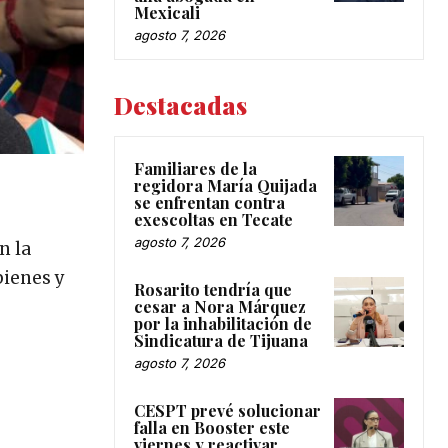
Mexicali
agosto 7, 2026
Destacadas
Familiares de la
regidora María Quijada
se enfrentan contra
exescoltas en Tecate
agosto 7, 2026
n la
bienes y
Rosarito tendría que
cesar a Nora Márquez
por la inhabilitación de
Sindicatura de Tijuana
agosto 7, 2026
CESPT prevé solucionar
falla en Booster este
viernes y reactivar