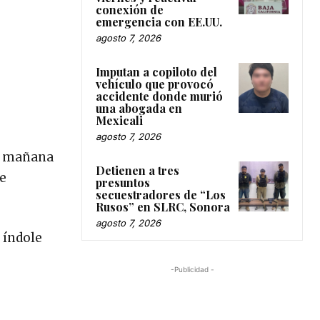
conexión de
emergencia con EE.UU.
agosto 7, 2026
Imputan a copiloto del
vehículo que provocó
accidente donde murió
una abogada en
Mexicali
agosto 7, 2026
la mañana
Detienen a tres
de
presuntos
secuestradores de “Los
Rusos” en SLRC, Sonora
agosto 7, 2026
 índole
-Publicidad -