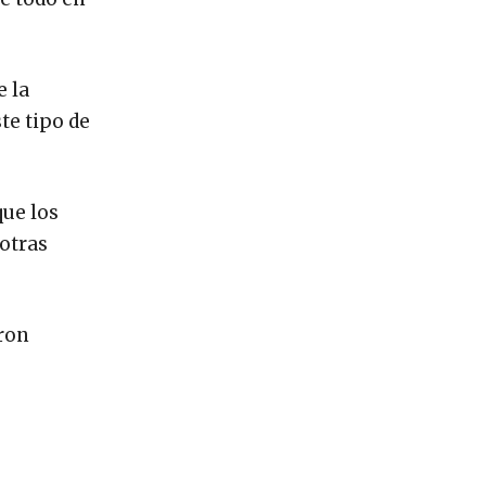
e la
te tipo de
que los
 otras
ron