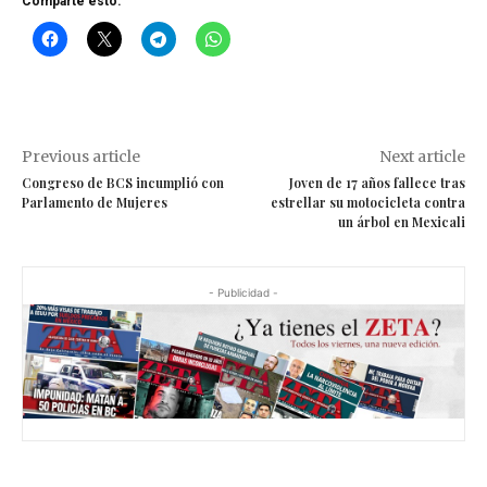
Comparte esto:
Previous article
Next article
Congreso de BCS incumplió con
Joven de 17 años fallece tras
Parlamento de Mujeres
estrellar su motocicleta contra
un árbol en Mexicali
- Publicidad -