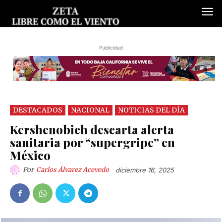
Publicidad
DESTACADOS
NACIONAL
NOTICIAS DEL DÍA
Kershenobich descarta alerta
sanitaria por “supergripe” en
México
Por
Carlos Álvarez Acevedo
diciembre 16, 2025