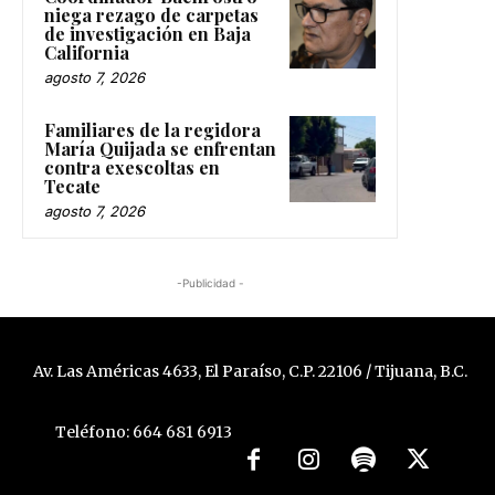
niega rezago de carpetas
de investigación en Baja
California
agosto 7, 2026
Familiares de la regidora
María Quijada se enfrentan
contra exescoltas en
Tecate
agosto 7, 2026
-Publicidad -
Av. Las Américas 4633, El Paraíso, C.P. 22106 / Tijuana, B.C.
Teléfono: 664 681 6913