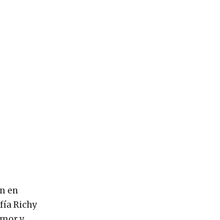
ón en
fía Richy
umor y