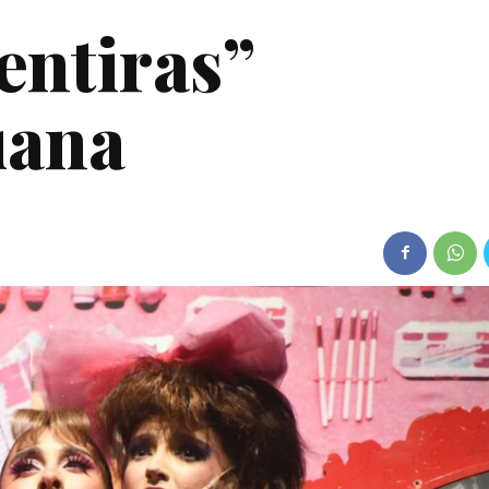
entiras”
uana