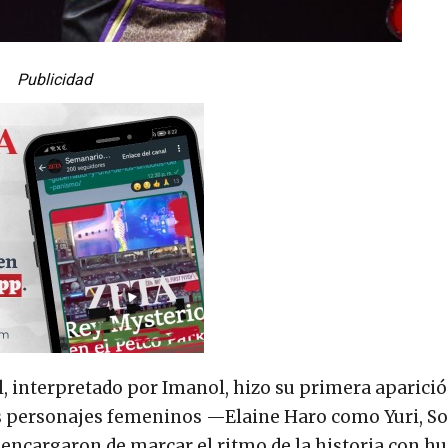
Publicidad
interpretado por Imanol, hizo su primera aparici
os personajes femeninos —Elaine Haro como Yuri, So
ncargaron de marcar el ritmo de la historia con h