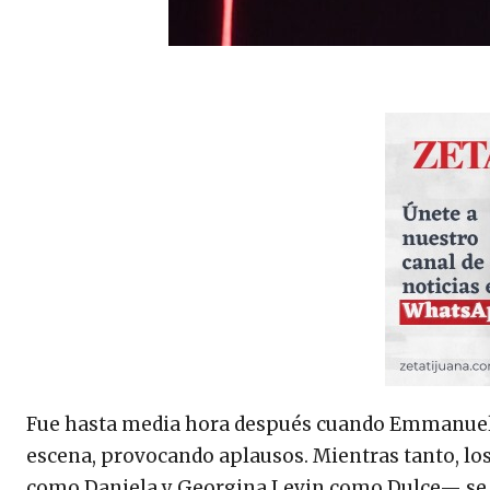
Fue hasta media hora después cuando Emmanuel, 
escena, provocando aplausos. Mientras tanto, l
como Daniela y Georgina Levin como Dulce— se e