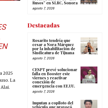
Rusos” en SLRC, Sonora
agosto 7, 2026
Destacadas
ES
A
Rosarito tendría que
EN
cesar a Nora Márquez
por la inhabilitación de
Sindicatura de Tijuana
agosto 7, 2026
CESPT prevé solucionar
ra 2025
falla en Booster este
viernes y reactivar
auso. La
conexión de
emergencia con EE.UU.
Alai.
agosto 7, 2026
Imputan a copiloto del
vehículo que provocó