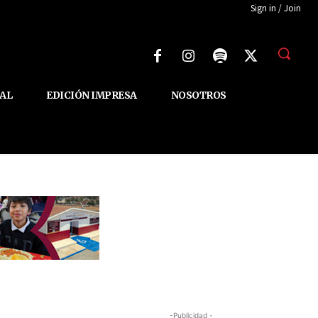
Sign in / Join
AL
EDICIÓN IMPRESA
NOSOTROS
-Publicidad -