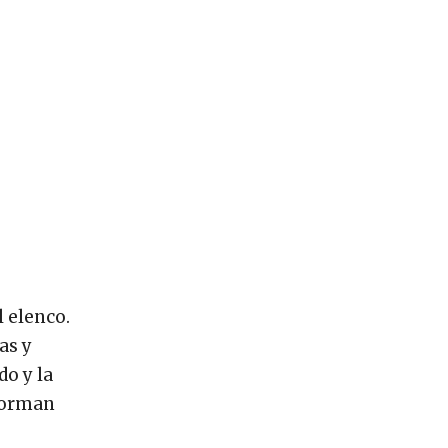
 elenco.
as y
do y la
 forman