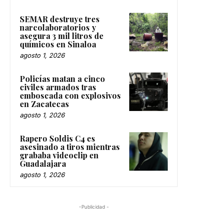
SEMAR destruye tres
narcolaboratorios y
asegura 3 mil litros de
químicos en Sinaloa
agosto 1, 2026
Policías matan a cinco
civiles armados tras
emboscada con explosivos
en Zacatecas
agosto 1, 2026
Rapero Soldis C4 es
asesinado a tiros mientras
grababa videoclip en
Guadalajara
agosto 1, 2026
-Publicidad -