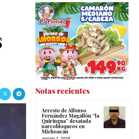
;
s
Notas recientes
Arresto de Alfonso
Fernández Magallón “la
Quiringua” desatada
narcobloqueos en
Michoacán
agosto 1, 2026