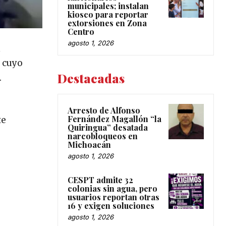
municipales; instalan
kiosco para reportar
extorsiones en Zona
Centro
agosto 1, 2026
n
, cuyo
Destacadas
.
Arresto de Alfonso
Fernández Magallón “la
te
Quiringua” desatada
narcobloqueos en
Michoacán
agosto 1, 2026
CESPT admite 32
colonias sin agua, pero
usuarios reportan otras
16 y exigen soluciones
agosto 1, 2026