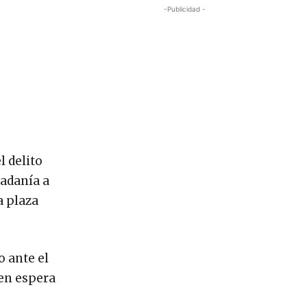
-Publicidad -
l delito
dadanía a
a plaza
o ante el
 en espera