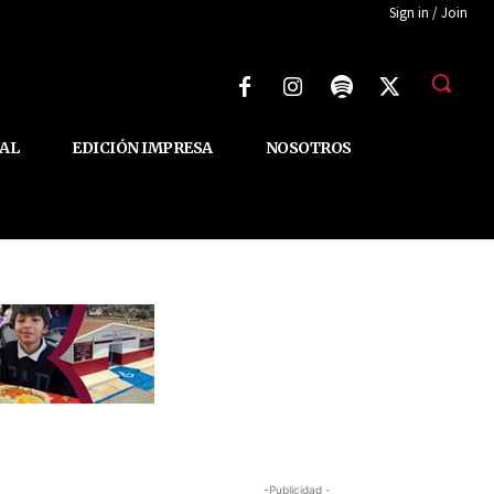
Sign in / Join
AL
EDICIÓN IMPRESA
NOSOTROS
-Publicidad -