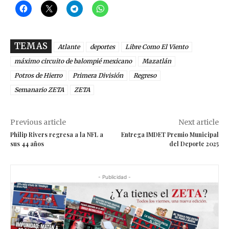
TEMAS
Atlante
deportes
Libre Como El Viento
máximo circuito de balompié mexicano
Mazatlán
Potros de Hierro
Primera División
Regreso
Semanario ZETA
ZETA
Previous article
Next article
Philip Rivers regresa a la NFL a
Entrega IMDET Premio Municipal
sus 44 años
del Deporte 2025
- Publicidad -