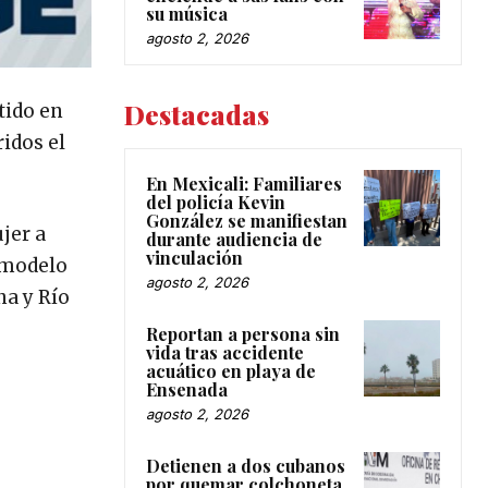
su música
agosto 2, 2026
Destacadas
tido en
idos el
En Mexicali: Familiares
del policía Kevin
González se manifiestan
jer a
durante audiencia de
vinculación
 modelo
agosto 2, 2026
na y Río
Reportan a persona sin
vida tras accidente
acuático en playa de
Ensenada
agosto 2, 2026
Detienen a dos cubanos
por quemar colchoneta