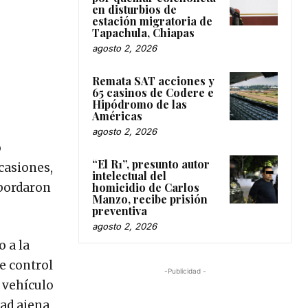
en disturbios de
estación migratoria de
Tapachula, Chiapas
agosto 2, 2026
Remata SAT acciones y
65 casinos de Codere e
Hipódromo de las
Américas
agosto 2, 2026
o
“El R1”, presunto autor
casiones,
intelectual del
homicidio de Carlos
abordaron
Manzo, recibe prisión
preventiva
agosto 2, 2026
o a la
de control
-Publicidad -
 vehículo
ad ajena,