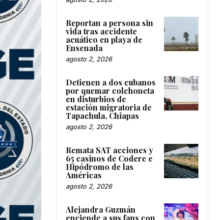
Reportan a persona sin
vida tras accidente
acuático en playa de
Ensenada
agosto 2, 2026
Detienen a dos cubanos
por quemar colchoneta
en disturbios de
estación migratoria de
Tapachula, Chiapas
agosto 2, 2026
Remata SAT acciones y
65 casinos de Codere e
Hipódromo de las
Américas
agosto 2, 2026
Alejandra Guzmán
enciende a sus fans con