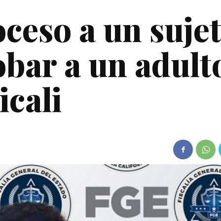
oceso a un suje
obar a un adult
icali