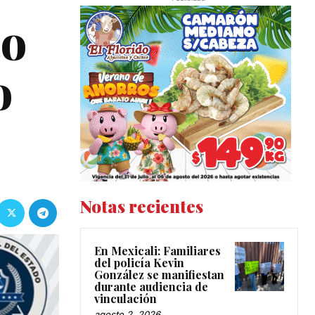
to
o
Notas recientes
En Mexicali: Familiares
del policía Kevin
González se manifiestan
durante audiencia de
vinculación
agosto 2, 2026