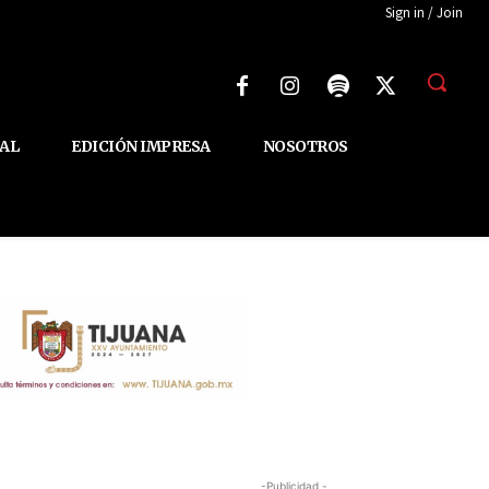
Sign in / Join
AL
EDICIÓN IMPRESA
NOSOTROS
-Publicidad -