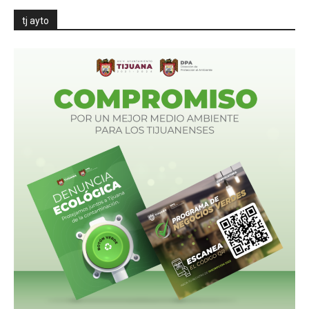
tj ayto