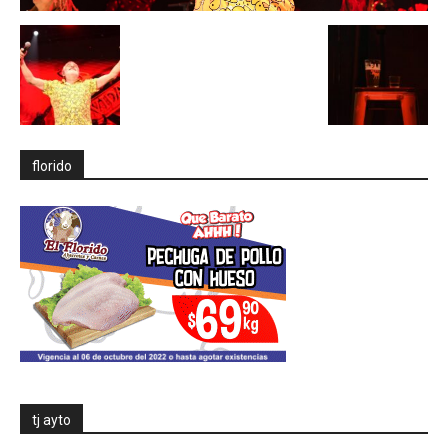
florido
tj ayto