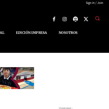
Sign in / Join
AL
EDICIÓN IMPRESA
NOSOTROS
-Publicidad -