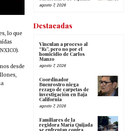
agosto 7, 2026
Destacadas
s, lo que
aídas
Vinculan a proceso al
“R1”, pero no por el
ANXICO).
homicidio de Carlos
Manzo
anos desde
agosto 7, 2026
llones,
Coordinador
sa
Buenrostro niega
rezago de carpetas de
investigación en Baja
California
agosto 7, 2026
Familiares de la
regidora María Quijada
se enfrentan contra