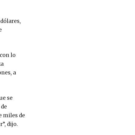
 dólares,
e
 con lo
za
ones, a
ue se
 de
e miles de
, dijo.