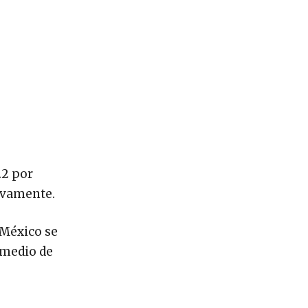
.2 por
tivamente.
 México se
omedio de