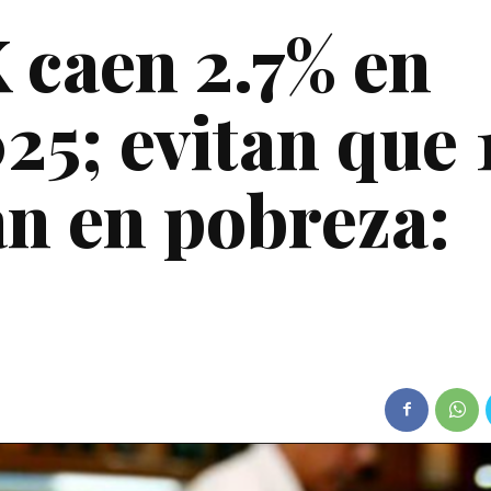
 caen 2.7% en
5; evitan que 1
an en pobreza: