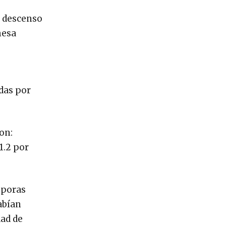
n descenso
mesa
das por
on:
1.2 por
sporas
abían
dad de