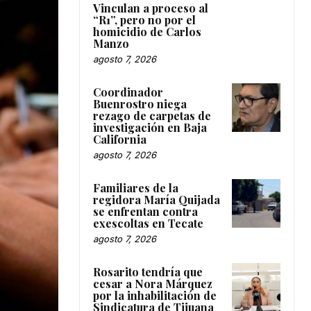
Vinculan a proceso al
“R1”, pero no por el
homicidio de Carlos
Manzo
agosto 7, 2026
Coordinador
Buenrostro niega
rezago de carpetas de
investigación en Baja
California
agosto 7, 2026
Familiares de la
regidora María Quijada
se enfrentan contra
exescoltas en Tecate
agosto 7, 2026
Rosarito tendría que
cesar a Nora Márquez
por la inhabilitación de
Sindicatura de Tijuana