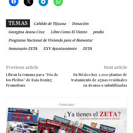
TEMAS
Cabildo de Tijuana
Donación
Georgina Arana Cruz
Libre Como El Viento
predio
Programa Nacional de Vivienda para el Bienestar
Semanario ZETA
XXV Ayuntamiento
ZETA
Previous article
Next article
Libran la romana para “Día de
En México hay 2,000 plantas de
los Pleitos” de Baja Boxing
tratamiento de aguas residuales
Promotions
en desuso o subutilizadas
- Publicidad -