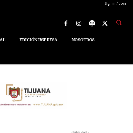
Sign in / Join
AL
EDICIÓN IMPRESA
NOSOTROS
-Publicidad -