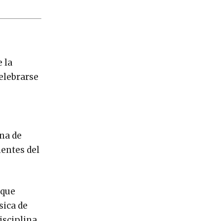
 la
elebrarse
na de
entes del
 que
sica de
isciplina