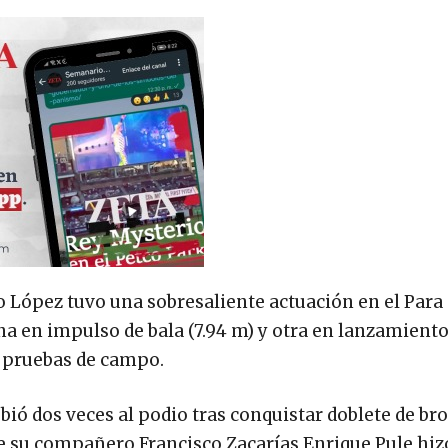
 López tuvo una sobresaliente actuación en el Para
na en impulso de bala (7.94 m) y otra en lanzamiento
n pruebas de campo.
ió dos veces al podio tras conquistar doblete de bro
e su compañero Francisco Zacarías Enrique Pule hiz