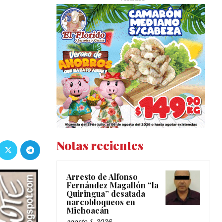
Notas recientes
Arresto de Alfonso
Fernández Magallón “la
Quiringua” desatada
narcobloqueos en
Michoacán
agosto 1, 2026