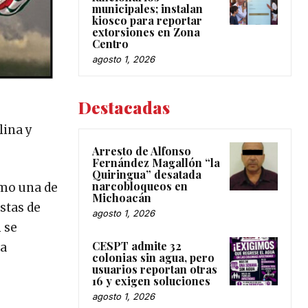
municipales; instalan
kiosco para reportar
extorsiones en Zona
Centro
agosto 1, 2026
Destacadas
lina y
Arresto de Alfonso
Fernández Magallón “la
Quiringua” desatada
narcobloqueos en
omo una de
Michoacán
stas de
agosto 1, 2026
 se
CESPT admite 32
la
colonias sin agua, pero
usuarios reportan otras
16 y exigen soluciones
agosto 1, 2026