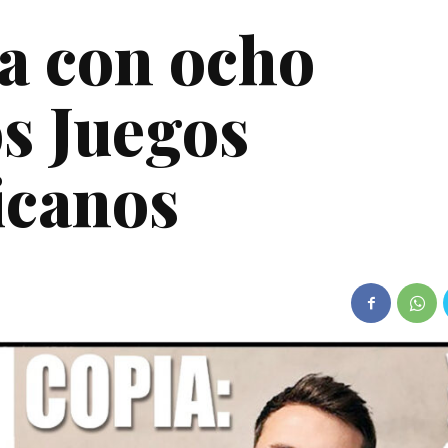
ia con ocho
os Juegos
icanos