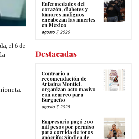
Enfermedades del
corazón, diabetes y
tumores malignos
encabezan las muertes
en México
agosto 7, 2026
a, el 6 de
Destacadas
la
Contrario a
recomendación de
Ariadna Montiel,
organizan acto masivo
mioneta.
con acarreo para
Burgueño
agosto 7, 2026
Empresario pagó 200
mil pesos por permiso
para corrida de toros
apócrifo: Sindica de