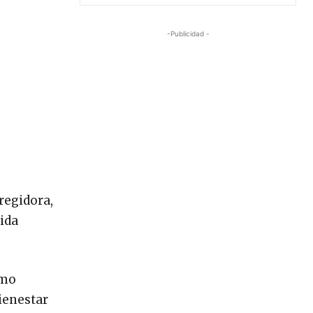
-Publicidad -
regidora,
ida
omo
ienestar