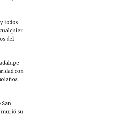
 y todos
 cualquier
os del
adalupe
aridad con
 Bolaños
e San
e murió su