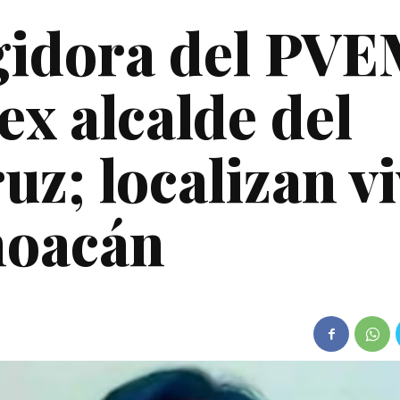
gidora del PV
ex alcalde del
z; localizan v
hoacán