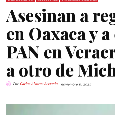
Asesinan a re
en Oaxaca y a 
PAN en Veracru
a otro de Mic
Por
Carlos Álvarez Acevedo
noviembre 6, 2025