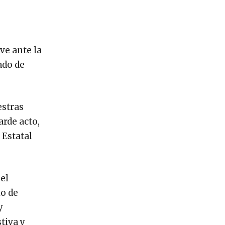
ve ante la
ado de
estras
arde acto,
 Estatal
el
io de
y
tiva y