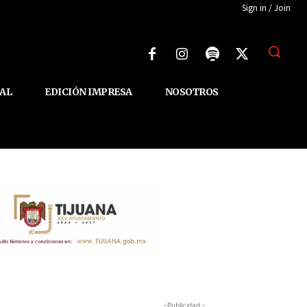
Sign in / Join
AL
EDICIÓN IMPRESA
NOSOTROS
-Publicidad -