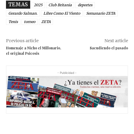
TEMAS
2025
Club Britania
deportes
Gerardo Salman.
Libre Como El Viento
Semanario ZETA
Tenis
torneo
ZETA
Previous article
Next article
Homenaje a Nicho el Millonario,
Sacudiendo el pasado
el original Psicosis
- Publicidad -