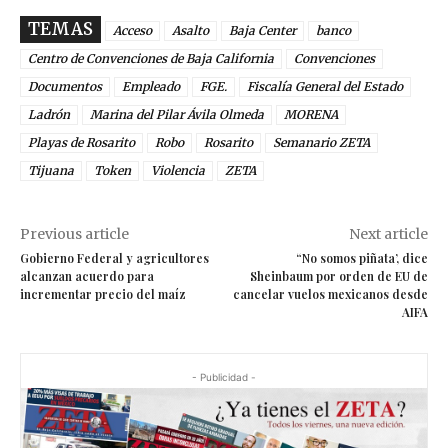
TEMAS
Acceso
Asalto
Baja Center
banco
Centro de Convenciones de Baja California
Convenciones
Documentos
Empleado
FGE.
Fiscalía General del Estado
Ladrón
Marina del Pilar Ávila Olmeda
MORENA
Playas de Rosarito
Robo
Rosarito
Semanario ZETA
Tijuana
Token
Violencia
ZETA
Previous article
Next article
Gobierno Federal y agricultores
“No somos piñata’, dice
alcanzan acuerdo para
Sheinbaum por orden de EU de
incrementar precio del maíz
cancelar vuelos mexicanos desde
AIFA
- Publicidad -