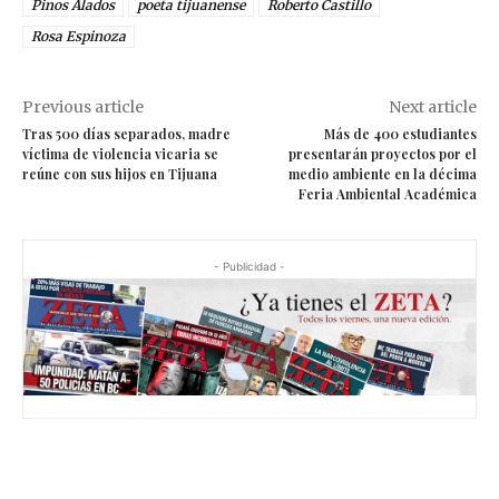
Pinos Alados
poeta tijuanense
Roberto Castillo
Rosa Espinoza
Previous article
Next article
Tras 500 días separados, madre
Más de 400 estudiantes
víctima de violencia vicaria se
presentarán proyectos por el
reúne con sus hijos en Tijuana
medio ambiente en la décima
Feria Ambiental Académica
- Publicidad -