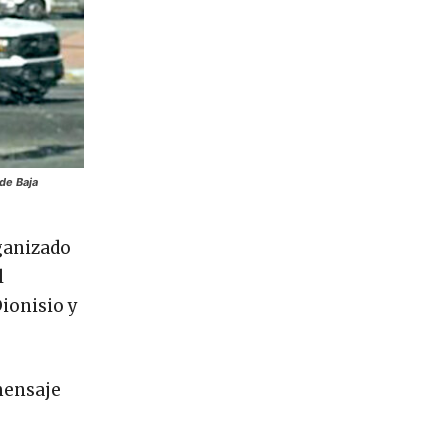
de Baja
rganizado
l
Dionisio y
mensaje