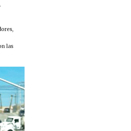
.
dores,
on las