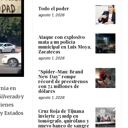
Todo el poder
agosto 1, 2026
Ataque con explosivo
mata a un policía
municipal en Luis Moya,
Zacatecas
agosto 1, 2026
“Spider-Man: Brand
New Day” rompe
récord de preestrenos
con 72 millones de
rnia en
dólares
Silverado
y
agosto 1, 2026
uienes
Cruz Roja de Tijuana
 y Estados
invierte 23 mdp en
tomógrafo, quirófano y
nuevo banco de sangre