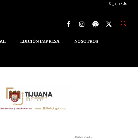
Sign in / Join
AL
EDICIÓN IMPRESA
NOSOTROS
-Publicidad -