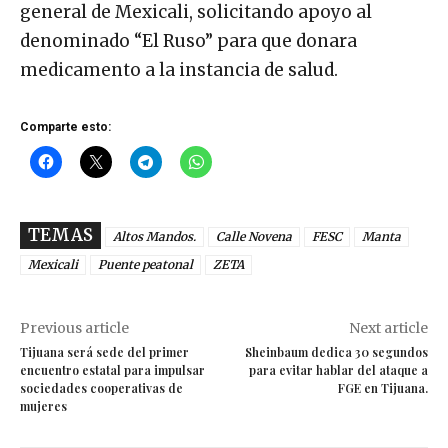
general de Mexicali, solicitando apoyo al
denominado “El Ruso” para que donara
medicamento a la instancia de salud.
Comparte esto:
TEMAS
Altos Mandos.
Calle Novena
FESC
Manta
Mexicali
Puente peatonal
ZETA
Previous article
Next article
Tijuana será sede del primer
Sheinbaum dedica 30 segundos
encuentro estatal para impulsar
para evitar hablar del ataque a
sociedades cooperativas de
FGE en Tijuana.
mujeres