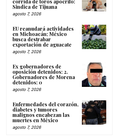
corrida de toros apócrifo:
Sindica de Tijuana
agosto 7, 2026
EU reanudará actividades
en Michoacán; México
busca destrabar
exportación de aguacate
agosto 7, 2026
Ex gobernadores de
oposición detenidos: 2.
Gobernadores de Morena
detenidos: 0
agosto 7, 2026
Enfermedades del corazón,
diabetes y tumores
malignos encabezan las
muertes en México
agosto 7, 2026