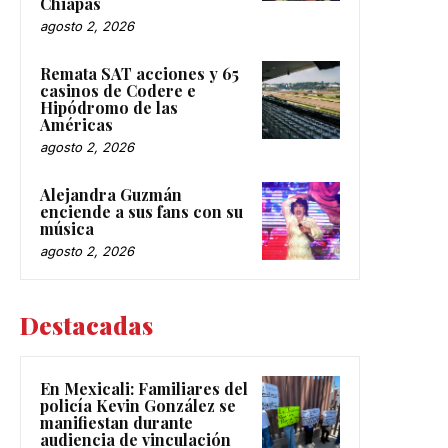
Chiapas
agosto 2, 2026
Remata SAT acciones y 65
casinos de Codere e
Hipódromo de las
Américas
agosto 2, 2026
Alejandra Guzmán
enciende a sus fans con su
música
agosto 2, 2026
Destacadas
En Mexicali: Familiares del
policía Kevin González se
manifiestan durante
audiencia de vinculación