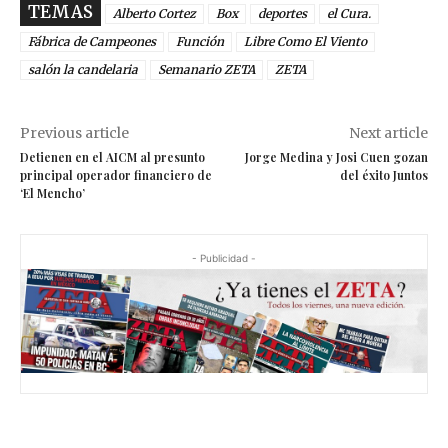
TEMAS
Alberto Cortez
Box
deportes
el Cura.
Fábrica de Campeones
Función
Libre Como El Viento
salón la candelaria
Semanario ZETA
ZETA
Previous article
Next article
Detienen en el AICM al presunto
Jorge Medina y Josi Cuen gozan
principal operador financiero de
del éxito Juntos
‘El Mencho’
- Publicidad -