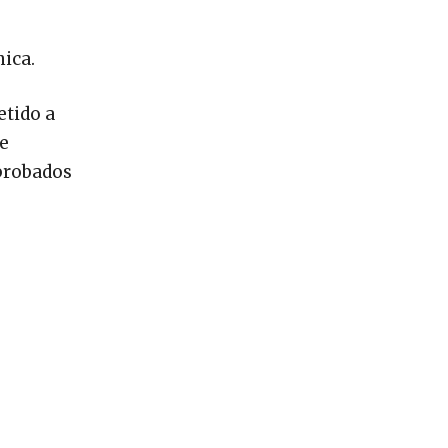
nica.
etido a
de
aprobados