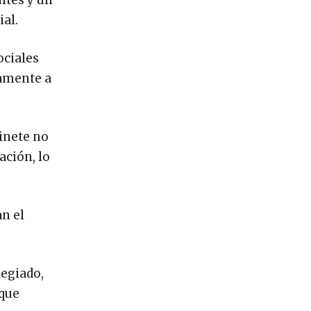
ntes y un
ial.
ociales
tamente a
binete no
ación, lo
an el
legiado,
 que