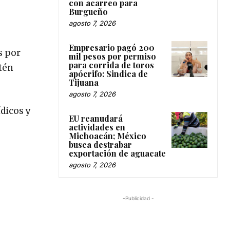
con acarreo para
Burgueño
agosto 7, 2026
Empresario pagó 200
s por
mil pesos por permiso
para corrida de toros
stén
apócrifo: Sindica de
Tijuana
agosto 7, 2026
dicos y
EU reanudará
actividades en
Michoacán; México
busca destrabar
exportación de aguacate
agosto 7, 2026
-Publicidad -