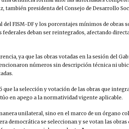
 una denuncia formal ante las autoridades compete
z, también presidenta del Consejo de Desarrollo Soc
al del FISM-DF y los porcentajes mínimos de obras s
sos federales deban ser reintegrados, afectando direc
arencia, ya que las obras votadas en la sesión del Ga
encionaron números sin descripción técnica ni ubic
tadas.
que la selección y votación de las obras que integr
túo en apego a la normatividad vigente aplicable.
anera unilateral, sino en el marco de un órgano co
ra democrática se seleccionan y se votan las obras