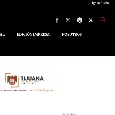
Sign in / Join
AL
EDICIÓN IMPRESA
NOSOTROS
-Publicidad -