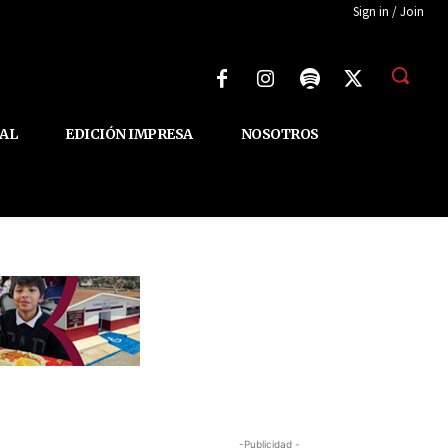
Sign in / Join
AL
EDICIÓN IMPRESA
NOSOTROS
-Publicidad -