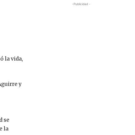
-Publicidad -
 la vida,
Aguirre y
d se
e la