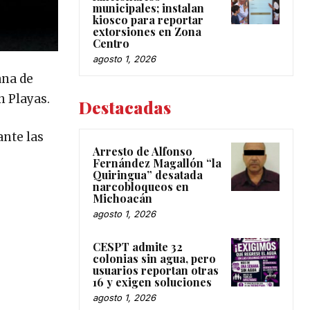
municipales; instalan
kiosco para reportar
extorsiones en Zona
Centro
agosto 1, 2026
ana de
n Playas.
Destacadas
ante las
Arresto de Alfonso
Fernández Magallón “la
Quiringua” desatada
narcobloqueos en
Michoacán
agosto 1, 2026
CESPT admite 32
colonias sin agua, pero
usuarios reportan otras
16 y exigen soluciones
agosto 1, 2026