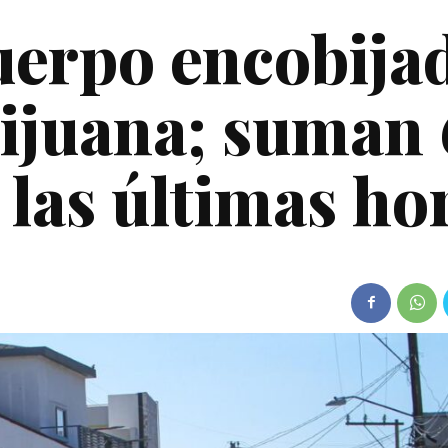
uerpo encobija
Tijuana; suman 
 las últimas ho