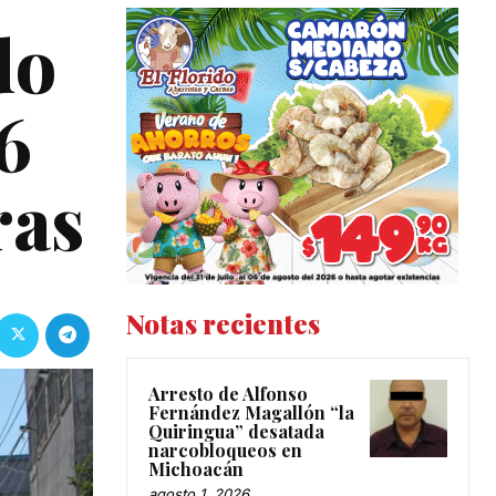
do
6
ras
Notas recientes
Arresto de Alfonso
Fernández Magallón “la
Quiringua” desatada
narcobloqueos en
Michoacán
agosto 1, 2026