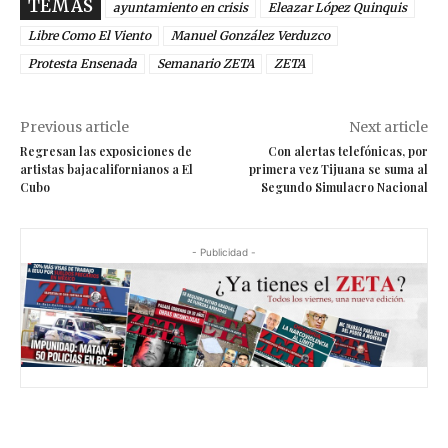
TEMAS
ayuntamiento en crisis
Eleazar López Quinquis
Libre Como El Viento
Manuel González Verduzco
Protesta Ensenada
Semanario ZETA
ZETA
Previous article
Next article
Regresan las exposiciones de
Con alertas telefónicas, por
artistas bajacalifornianos a El
primera vez Tijuana se suma al
Cubo
Segundo Simulacro Nacional
- Publicidad -