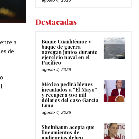
agosto 4, 2026
Destacadas
Buque Cuauhtémoc y
mente a
buque de guerra
les de
navegan juntos durante
ejercicio naval en el
Pacífico
agosto 4, 2026
jo
México pedirá bienes
l
incautados a “El Mayo”
y recupera 500 mil
dólares del caso García
Luna
agosto 4, 2026
Sheinbaum acepta que
lineamientos de
audiencias deben