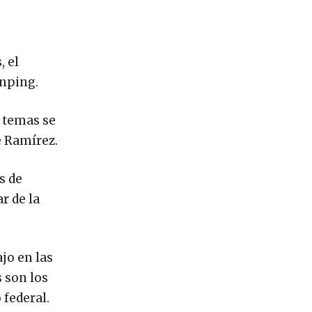
, el
inping.
s temas se
e Ramírez.
s de
r de la
jo en las
 son los
 federal.