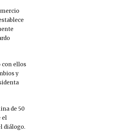
comercio
establece
uente
ardo
 con ellos
mbios y
sidenta
hina de 50
 el
l diálogo.