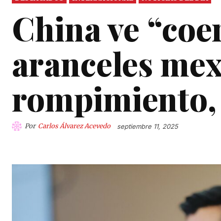
China ve “coe
aranceles mex
rompimiento,
Por
Carlos Álvarez Acevedo
septiembre 11, 2025