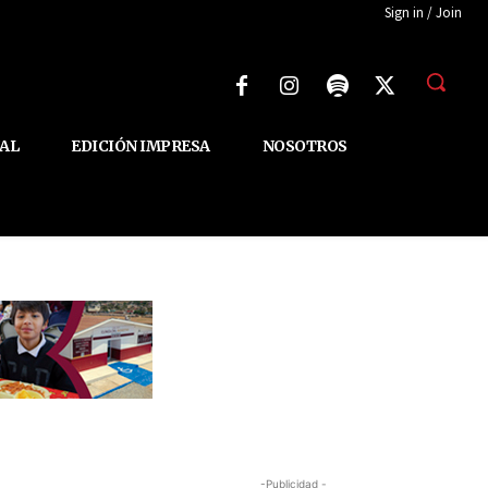
Sign in / Join
AL
EDICIÓN IMPRESA
NOSOTROS
-Publicidad -