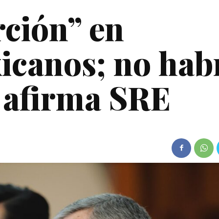
rción” en
icanos; no hab
 afirma SRE