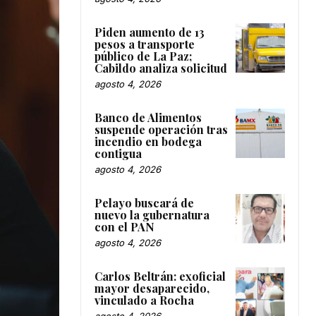
Piden aumento de 13
pesos a transporte
público de La Paz;
Cabildo analiza solicitud
agosto 4, 2026
Banco de Alimentos
suspende operación tras
incendio en bodega
contigua
agosto 4, 2026
Pelayo buscará de
nuevo la gubernatura
con el PAN
agosto 4, 2026
Carlos Beltrán: exoficial
mayor desaparecido,
vinculado a Rocha