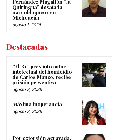
Fernández Magallón “la
Quiringua” desatada
narcobloqueos en
Michoacán
agosto 1, 2026
Destacadas
“El R1”, presunto autor
intelectual del homicidio
de Carlos Manzo, recibe
prisión preventiva
agosto 2, 2026
Máxima inoperancia
agosto 2, 2026
Por extorsión agravada,