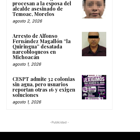
procesan a la esposa del
alcalde asesinado de
Temoac, Morelos
agosto 2, 2026
Arresto de Alfonso
Fernández Magallón “la
Quiringua” desatada
narcobloqueos en
Michoacán
agosto 1, 2026
CESPT admite 32 colonias
sin agua, pero usuarios
reportan otras 16 y exigen
soluciones
agosto 1, 2026
-Publicidad -