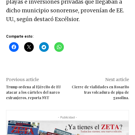
playas e inversiones privadas que llegaban a
dicho municipio sonorense, provenían de EE.
UU., según destacó Excélsior.
Comparte esto:
Previous article
Next article
Trump ordena al Ejército de EU
Cierre de vialidades en Rosarito
atacar a los cárteles del narco
tras volcadura de pipa de
extranjeros, reporta NYT
gasolina.
- Publicidad -