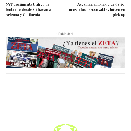
NYT documenta tráfico de
Asesinan a hombre en 5 y 10;
fentanilo desde Culiacán a
presuntos responsables huyen en
Arizona y California
pick up
- Publicidad -