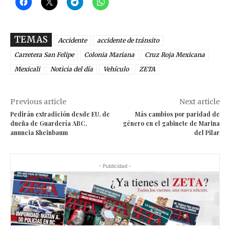
TEMAS
Accidente
accidente de tránsito
Carretera San Felipe
Colonia Mariana
Cruz Roja Mexicana
Mexicali
Noticia del día
Vehículo
ZETA
Previous article
Next article
Pedirán extradición desde EU, de
Más cambios por paridad de
dueña de Guardería ABC,
género en el gabinete de Marina
anuncia Sheinbaum
del Pilar
- Publicidad -