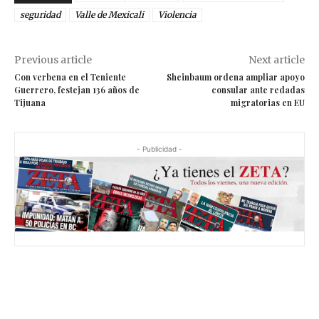
seguridad
Valle de Mexicali
Violencia
Previous article
Next article
Con verbena en el Teniente
Sheinbaum ordena ampliar apoyo
Guerrero, festejan 136 años de
consular ante redadas
Tijuana
migratorias en EU
- Publicidad -