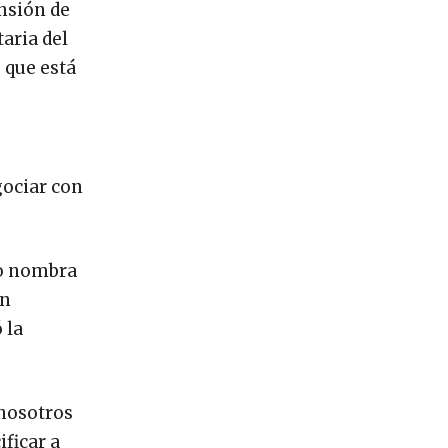
ensión de
taria del
 que está
gociar con
do nombra
un
 la
 nosotros
ficar a