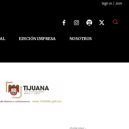
Sign in / Join
AL
EDICIÓN IMPRESA
NOSOTROS
-Publicidad -