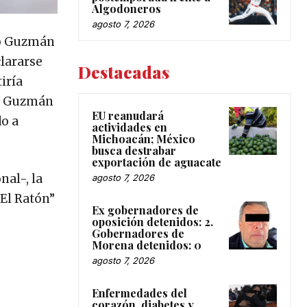
Algodoneros
agosto 7, 2026
dio Guzmán
clararse
Destacadas
iría
ldo Guzmán
EU reanudará
do a
actividades en
Michoacán; México
busca destrabar
exportación de aguacate
nal-, la
agosto 7, 2026
“El Ratón”
Ex gobernadores de
oposición detenidos: 2.
Gobernadores de
Morena detenidos: 0
agosto 7, 2026
Enfermedades del
corazón, diabetes y