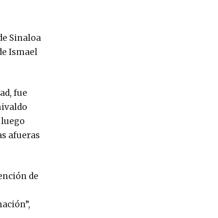
 de Sinaloa
de Ismael
ad, fue
hivaldo
 luego
as afueras
tención de
ación”,