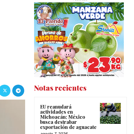
Notas recientes
EU reanudará
actividades en
Michoacán; México
busca destrabar
exportación de aguacate
agosto 7, 2026