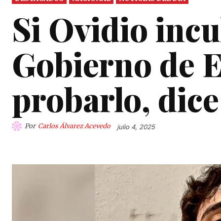
Si Ovidio incu
Gobierno de E
probarlo, dic
Por
Carlos Álvarez Acevedo
julio 4, 2025