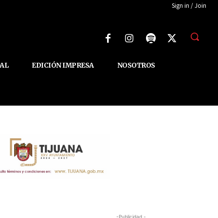
Sign in / Join
AL
EDICIÓN IMPRESA
NOSOTROS
-Publicidad -