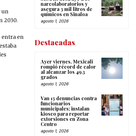
narcolaboratorios y
asegura 3 mil litros de
r un
químicos en Sinaloa
n 2030.
agosto 1, 2026
 entra en
Destacadas
 estaba
des
Ayer viernes, Mexicali
rompió récord de calor
al alcanzar los 49.3
grados
agosto 1, 2026
Van 13 denuncias contra
funcionarios
municipales; instalan
kiosco para reportar
extorsiones en Zona
Centro
agosto 1, 2026