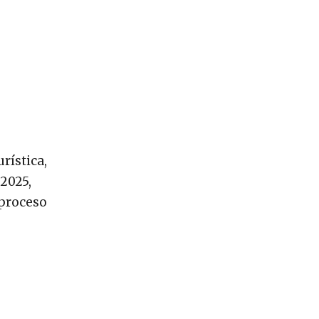
rística,
2025,
 proceso