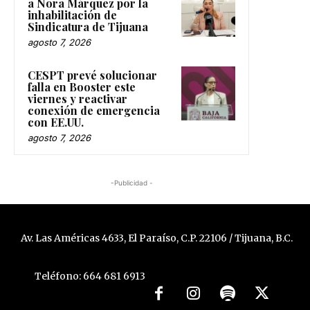
a Nora Márquez por la
inhabilitación de
Sindicatura de Tijuana
agosto 7, 2026
CESPT prevé solucionar
falla en Booster este
viernes y reactivar
conexión de emergencia
con EE.UU.
agosto 7, 2026
-Publicidad -
Av. Las Américas 4633, El Paraíso, C.P. 22106 / Tijuana, B.C.
Teléfono: 664 681 6913