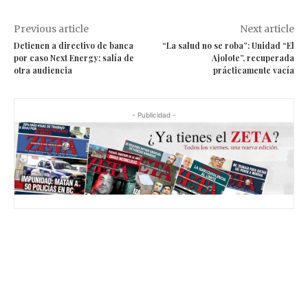
Previous article
Next article
Detienen a directivo de banca
“La salud no se roba”: Unidad “El
por caso Next Energy; salía de
Ajolote”, recuperada
otra audiencia
prácticamente vacía
- Publicidad -