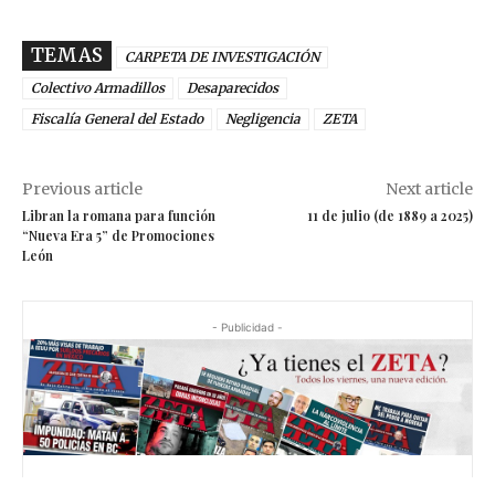
TEMAS
CARPETA DE INVESTIGACIÓN
Colectivo Armadillos
Desaparecidos
Fiscalía General del Estado
Negligencia
ZETA
Previous article
Next article
Libran la romana para función
11 de julio (de 1889 a 2025)
“Nueva Era 5” de Promociones
León
- Publicidad -