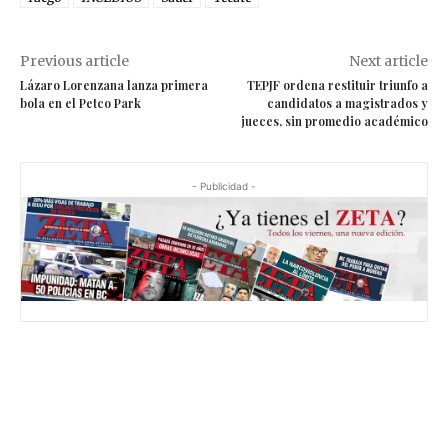
í
d
Previous article
Next article
e
Lázaro Lorenzana lanza primera
TEPJF ordena restituir triunfo a
o
bola en el Petco Park
candidatos a magistrados y
jueces, sin promedio académico
- Publicidad -