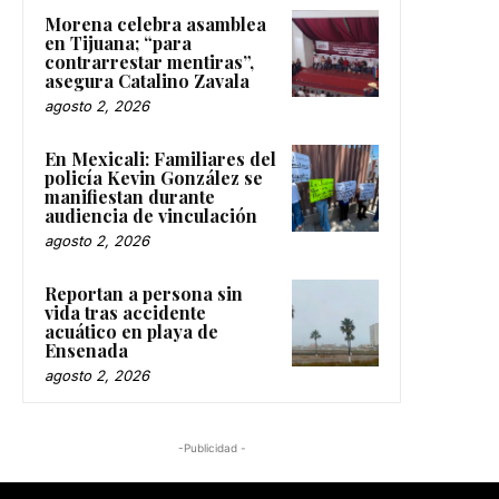
Morena celebra asamblea
en Tijuana; “para
contrarrestar mentiras”,
asegura Catalino Zavala
agosto 2, 2026
En Mexicali: Familiares del
policía Kevin González se
manifiestan durante
audiencia de vinculación
agosto 2, 2026
Reportan a persona sin
vida tras accidente
acuático en playa de
Ensenada
agosto 2, 2026
-Publicidad -